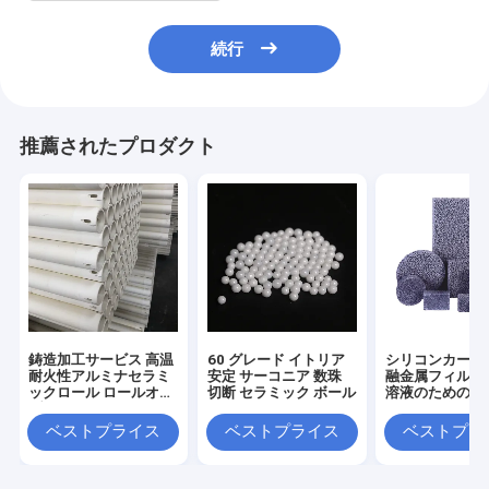
続行
推薦されたプロダクト
鋳造加工サービス 高温
60 グレード イトリア
シリコンカービ
耐火性アルミナセラミ
安定 サーコニア 数珠
融金属フィルタ
ックロール ロールオー
切断 セラミック ボール
溶液のための真
ブンのため
ラミック泡フィ
ベストプライス
ベストプライス
ベストプラ