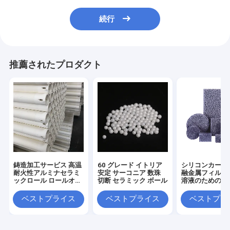
続行
推薦されたプロダクト
鋳造加工サービス 高温
60 グレード イトリア
シリコンカービ
耐火性アルミナセラミ
安定 サーコニア 数珠
融金属フィルタ
ックロール ロールオー
切断 セラミック ボール
溶液のための真
ブンのため
ラミック泡フィ
ベストプライス
ベストプライス
ベストプラ