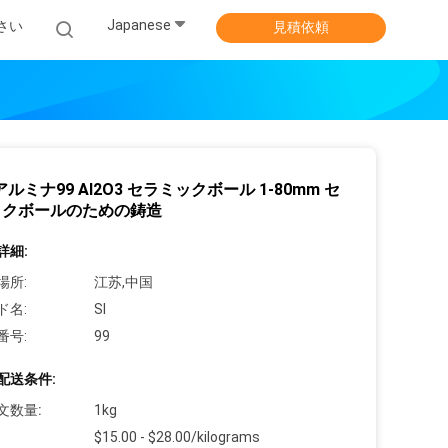
Japanese
さい
見積依頼
アルミナ99 Al2O3 セラミックボール 1-80mm セ
ックボールのための鋳造
詳細:
場所:
江苏,中国
ド名:
SI
番号:
99
配送条件:
文数量:
1kg
$15.00 - $28.00/kilograms