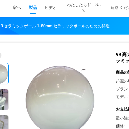
わたしたち に つい
家へ
製品
ビデオ
連絡 くだ
て
l2O3 セラミックボール 1-80mm セラミックボールのための鋳造
99 高
ラミ
商品の
起源の
ブラン
モデル
お支払
最小注
価格: