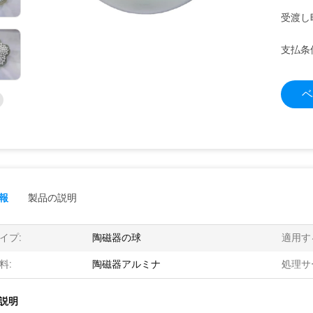
受渡し
支払条
ベ
報
製品の説明
イプ:
陶磁器の球
適用す
料:
陶磁器アルミナ
処理サ
説明