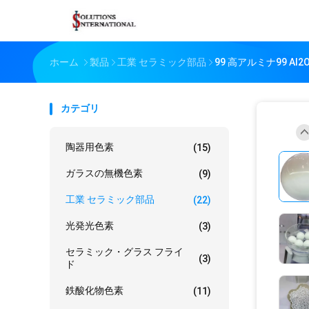
ホーム
製品
工業 セラミック部品
99 高アルミナ99 A
カテゴリ
陶器用色素
(15)
ガラスの無機色素
(9)
工業 セラミック部品
(22)
光発光色素
(3)
セラミック・グラス フライ
(3)
ド
鉄酸化物色素
(11)