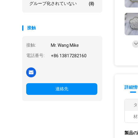
グループ化されていない
(8)
接触
接触:
Mr. Wang Mike
電話番号:
+86 13817282160
詳細情
連絡先
タ
材
製品の