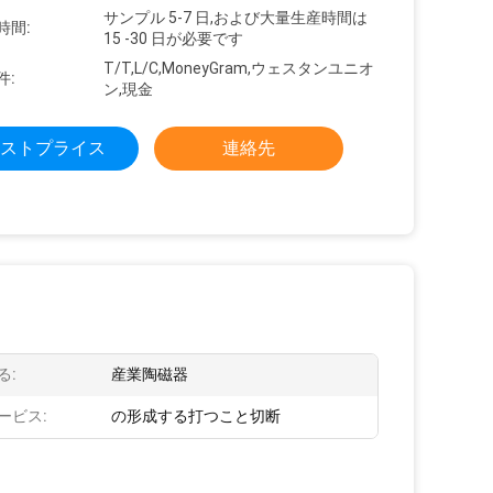
サンプル 5-7 日,および大量生産時間は
時間:
15 -30 日が必要です
T/T,L/C,MoneyGram,ウェスタンユニオ
件:
ン,現金
ストプライス
連絡先
る:
産業陶磁器
ービス:
の形成する打つこと切断