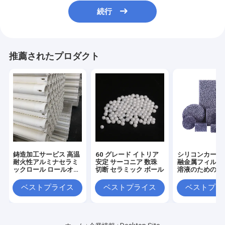
続行
推薦されたプロダクト
鋳造加工サービス 高温
60 グレード イトリア
シリコンカービ
耐火性アルミナセラミ
安定 サーコニア 数珠
融金属フィルタ
ックロール ロールオー
切断 セラミック ボール
溶液のための真
ブンのため
ラミック泡フィ
ベストプライス
ベストプライス
ベストプラ