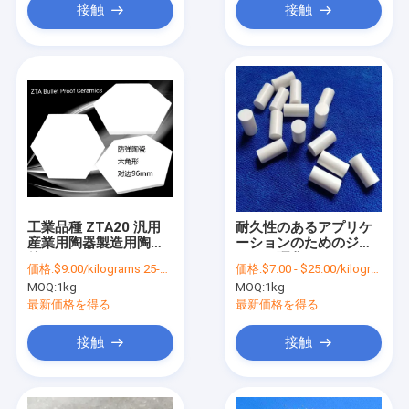
接触
接触
工業品種 ZTA20 汎用
耐久性のあるアプリケ
産業用陶器製造用陶器
ーションのためのジル
粒
コニア硬化アルミニウ
価格:
$9.00/kilograms 25-999 kilograms
価格:
$7.00 - $25.00/kilograms
ム粒粉を圧迫する準備
MOQ:
1kg
MOQ:
1kg
ができています
最新価格を得る
最新価格を得る
接触
接触