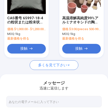
わたしたち に つい て
工場 ツアー
CAS番号 65997-18-4
高温溶解高純度99%ア
の粒状または粉末状に
ルミナオキシドの陶器
品質管理
フライドしたセラミッ
板
価格:
$1,000.00 - $1,200.00/metric tons
価格:
$3.00/pieces 500-999 pieces
クグラス
MOQ:
1kg
MOQ:
1kg
連絡 ください
最新価格を得る
最新価格を得る
引金 を 求め て ください
接触
接触
多くを見て下さい
陶器用色素
ガラスの無機色素
メッセージ
迅速に返信します
工業 セラミック部品
光発光色素