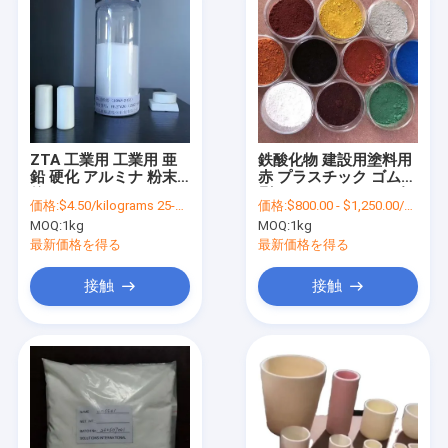
ZTA 工業用 工業用 亜
鉄酸化物 建設用塗料用
鉛 硬化 アルミナ 粉末
赤 プラスチック ゴム印
粒
刷インク セラミック色
価格:
$4.50/kilograms 25-999 kilograms
価格:
$800.00 - $1,250.00/metric tons
アスファルト紙染料
MOQ:
1kg
MOQ:
1kg
最新価格を得る
最新価格を得る
接触
接触
家へ
製品
ビデオ