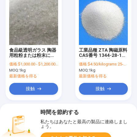
食品級透明ガラス 陶器
工業品種 ZTA 陶磁原料
用粒粉または粉末にフ
CAS番号 1344-28-1の
ライ 99.99%純度
粉末または粒状
価格:
$1,000.00 - $1,200.00/metric tons
価格:
$4.50/kilograms 25-999 kilograms
MOQ:
1kg
MOQ:
1kg
最新価格を得る
最新価格を得る
接触
接触
時間を節約する
私たちはあなたと最高の製品に連絡しまし
ょう。