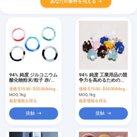
あなたの要件を与える
94% 純度 ジルコニウム
94% 純度 工業用品の競
酸化物粉末/粒子 赤/黒/
争力を高めるための色
黄色/緑/茶色/青
彩のあるジルコニア粒
価格:
$15.00 - $55.00/kilograms
価格:
$15.00 - $55.00/kilograms
MOQ:
1kg
MOQ:
1kg
最新価格を得る
最新価格を得る
接触
接触