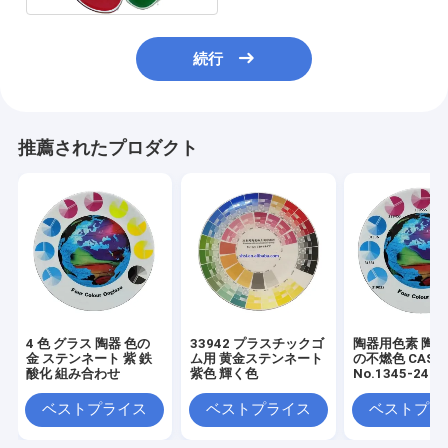
続行
推薦されたプロダクト
4 色 グラス 陶器 色の
33942 プラスチックゴ
陶器用色素 陶
金 ステンネート 紫 鉄
ム用 黄金ステンネート
の不燃色 CAS
酸化 組み合わせ
紫色 輝く色
No.1345-24-0
ベストプライス
ベストプライス
ベストプラ