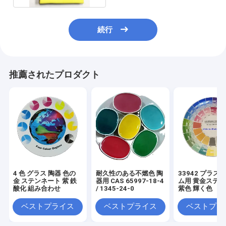
続行
推薦されたプロダクト
4 色 グラス 陶器 色の
耐久性のある不燃色 陶
33942 プラス
金 ステンネート 紫 鉄
器用 CAS 65997-18-4
ム用 黄金ステ
酸化 組み合わせ
/ 1345-24-0
紫色 輝く色
ベストプライス
ベストプライス
ベストプラ