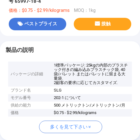
号 65997-18-4
価格：$0.75 - $2.99/kilograms
MOQ：1kg
ベストプライス
接触
製品の説明
1標準パッケージ: 25kgの内部のプラスチ
ック付きの編み込みプラスチック袋, 40
パッケージの詳細
袋/パレット.またはパレットに留まる大
量袋.
2顧客の要求に応じてカスタマイズ.
ブランド名
SLG
モデル番号
202-1 について
供給の能力
500 メトリックトン/メトリックトン/月
価格
$0.75 - $2.99/kilograms
多くを見て下さい