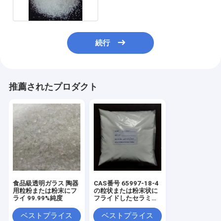
続行
推薦されたプロダクト
食品級透明ガラス 陶器
CAS番号 65997-18-4
用粒粉または粉末にフ
の粒状または粉末状に
ライ 99.99%純度
フライドしたセラミッ
クグラス
ベストプライス
ベストプライス